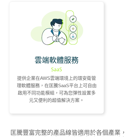
企業獨立資料庫
AWS雲端安全服務
免廠內系統安裝
雲端軟體服務
快速啟用方便操作
SaaS
適合享受雲端服務的企業
提供企業在AWS雲端環境上的環安衛管
理軟體服務，在匡騰SaaS平台上可自由
短期訂閱/月租收費
啟用不同功能模組，可為您彈性設置多
元又便利的超值解決方案。
匡騰豐富完整的產品線皆適用於各個產業，