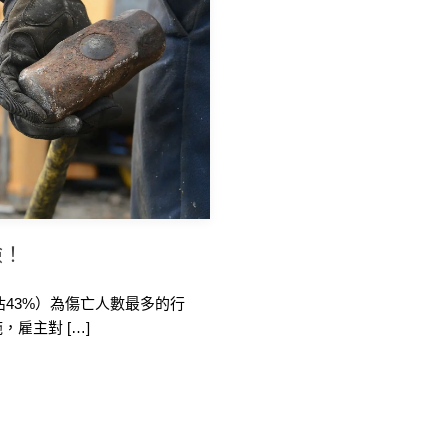
險！
佔43%）為傷亡人數最多的行
雇主對 […]