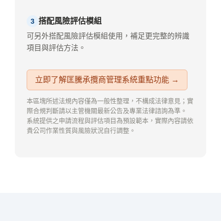
搭配風險評估模組
3
可另外搭配風險評估模組使用，補足更完整的辨識
項目與評估方法。
立即了解匡騰承攬商管理系統重點功能 →
本區塊所述法規內容僅為一般性整理，不構成法律意見；實
際合規判斷請以主管機關最新公告及專業法律諮詢為準。
系統提供之申請流程與評估項目為預設範本，實際內容請依
貴公司作業性質與風險狀況自行調整。