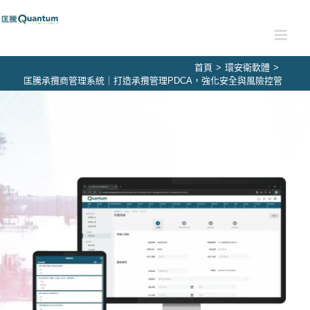
Skip
to
content
首頁
>
環安衛軟體
>
匡騰承攬商管理系統｜打造承攬管理PDCA，強化安全與風險控管