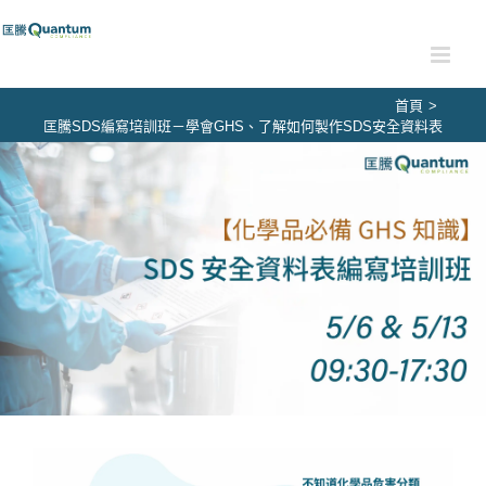
Skip
to
content
首頁
>
匡騰SDS編寫培訓班－學會GHS、了解如何製作SDS安全資料表