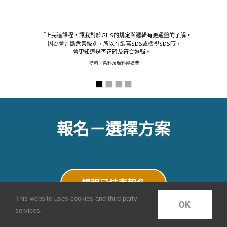
「上完這課程，讓我對於GHS的規定與邏輯有更通盤的了解，
因為會判斷危害級別，所以在編寫SDS或檢視SDS時，
會更知道是否正確及符合邏輯。」
塗料／染料及顏料製造業
報名－選擇方案
課程已結束報名
This website uses cookies and third party
OK
services.
3人(含)以上同行，享 85 折