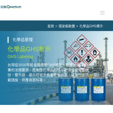
Skip
to
content
首頁
>
環安衛軟體
>
化學品GHS標示
化學品管理
化學品GHS標示
GHS Labeling
台灣從2016年起全面遵照GHS規定，根據台灣職安
署的法規要求，危害性化學品的標示必須包含危害成
份、警示語、圖示符號及危害警告訊息，以及危害防
範措施、供應商資料等。