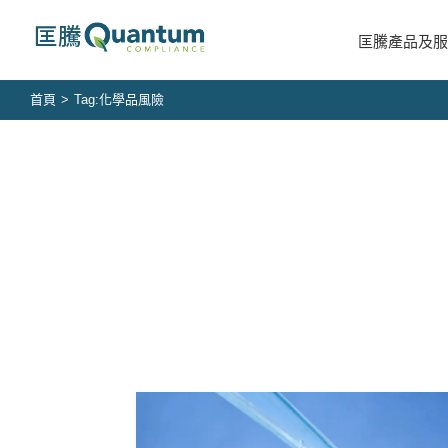
Skip
to
匡騰產品及服
content
首頁
>
Tag:
化學品風險