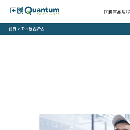
Skip
to
匡騰產品及服
content
首頁
>
Tag:
暴露評估