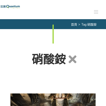
Skip
to
content
首頁
>
Tag:
硝酸銨
硝酸銨