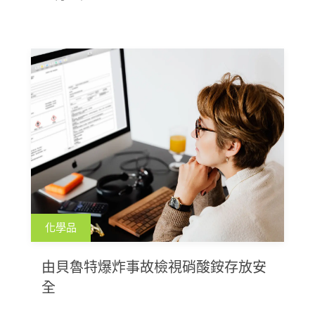
急應變規定及禁止於網購平台交易外，也規範市
售氫氟酸製成品必須落實標示，在111年6月1日完
成標示及SDS安全資料表
化學品
由貝魯特爆炸事故檢視硝酸銨存放安
全