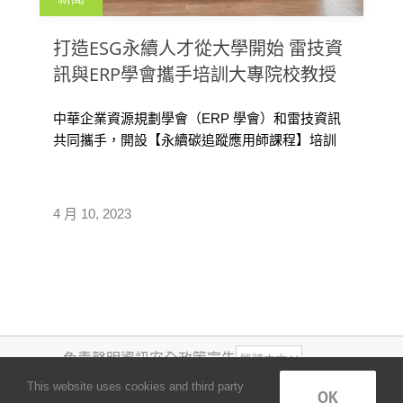
打造ESG永續人才從大學開始 雷技資
訊與ERP學會攜手培訓大專院校教授
中華企業資源規劃學會（ERP 學會）和雷技資訊
共同攜手，開設【永續碳追蹤應用師課程】培訓
大專院校「溫室氣體盤查」教授師資，提供理論
實務並重的完整培訓，且輔導取得 ISO 14064-
1:2018「永續碳追蹤應用師」合格證照，學成教師
4 月 10, 2023
可將相關知識技能帶回各校傳授給學生，幫助培
養專業技能、提升素質，更可與產業接軌落實產
學合作，成為減碳相關服務的生力軍。
免責聲明
資訊安全政策宣告
COPYRIGHT ©
2026
, QUANTUM
This website uses cookies and third party
OK