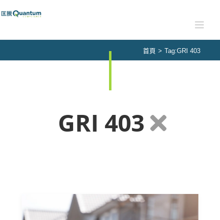
Skip
to
content
首頁
>
Tag:
GRI 403
GRI 403