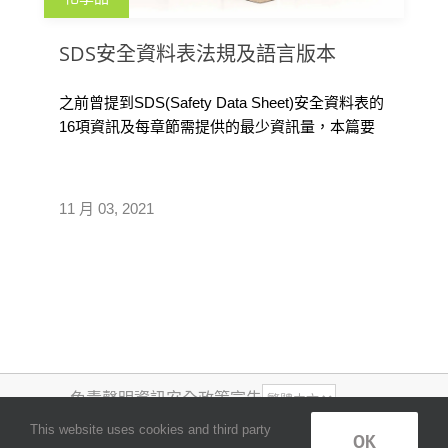
SDS安全資料表法規及語言版本
之前曾提到SDS(Safety Data Sheet)安全資料表的
16項資訊及每章節需提供的最少資訊量，本篇要
介紹的是，如果企業化學品有出口需求的話，那
麼SDS安全資料表應該要符合什麼法規及語言版
本呢？
11 月 03, 2021
免責聲明
資訊安全政策宣告
COPYRIGHT ©
2026
, QUANTUM
This website uses cookies and third party
OK