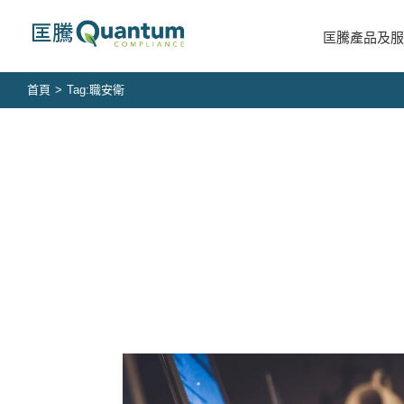
Skip
to
匡騰產品及服
content
首頁
>
Tag:
職安衛