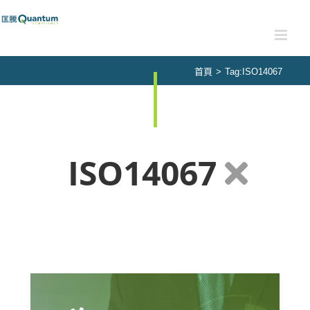
Skip
to
content
首頁
>
Tag:
ISO14067
ISO14067