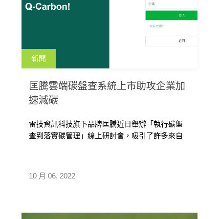
新聞
匡騰雲端碳盤查系統上市助攻企業加
速減碳
雷技資訊科技旗下品牌匡騰近日舉辦「執行碳盤
查到落實碳管理」線上研討會，吸引了許多來自
不同產業的相關人員參加。會中發表與佳典顧問
合作開發的匡騰雲端碳盤查平台 – Q-Carbon，這
套系統能有效提升盤查效率與可信度，未來將共
10 月 06, 2022
同提供一站式顧問加平台的服務，希望透過系統
強大的功能與數據分析，協助企業訂定減碳計
劃，落實永續發展目標。