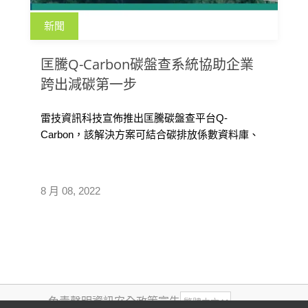
新聞
匡騰Q-Carbon碳盤查系統協助企業
跨出減碳第一步
雷技資訊科技宣佈推出匡騰碳盤查平台Q-
Carbon，該解決方案可結合碳排放係數資料庫、
盤查資料庫，與企業ERP/BOM快速整合，將盤查
項目延伸至產品的整個生命週期，並可與上下游
產業鏈廠商協同盤查，協助企業計算其產品在整
8 月 08, 2022
條價值鏈中的碳足跡，能更精準地計算碳排放
量，落實低碳發展。
免責聲明
資訊安全政策宣告