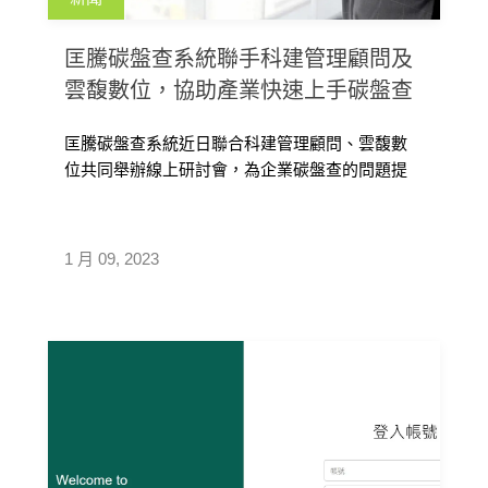
匡騰碳盤查系統聯手科建管理顧問及
雲馥數位，協助產業快速上手碳盤查
匡騰碳盤查系統近日聯合科建管理顧問、雲馥數
位共同舉辦線上研討會，為企業碳盤查的問題提
供專業建議。科建管理顧問建議企業可以對供應
鏈佈達盤查概念，或運用工具協助。匡騰介紹了
雲端碳盤查系統 Q-Carbon，其簡易的操作特性，
1 月 09, 2023
可與上下游產業鏈協同盤查作業，簡化盤查流程
並整合供應鏈碳管理。加上雲馥數位的機器人流
程自動化簡化活動數據的鍵入及收集，讓企業更
能直接洞察碳熱點及碳排趨勢，輕鬆跨出減碳的
首要步驟。