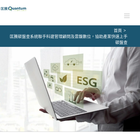
Skip
to
content
首頁
>
匡騰碳盤查系統聯手科建管理顧問及雲馥數位，協助產業快速上手
碳盤查