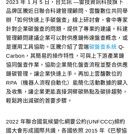
2023 年 1 月 5 日，台北訊 —雷技資訊科技旗下
品牌匡騰近日聯合科建管理顧問、雲馥數位共同舉
辦「如何快速上手碳盤查」線上研討會，會中專家
針對企業碳盤查的問題，提供了專業的建議。科建
管理顧問建議企業可以對供應鏈佈達盤查概念，或
是運用工具協助。匡騰介紹了雲端
碳盤查系統
Q-
Carbon，其簡易的操作特性，可與上下游產業鏈
協同盤查作業，協助企業簡化盤查流程並整合供應
鏈碳管理，讓企業快速上手。再加上雲馥數位的
RPA（機器人流程自動化）能簡化活動數據的鍵入
及收集，讓企業更能直接洞察碳熱點及碳排趨勢，
輕鬆跨出減碳的首要步驟。
2022 年聯合國氣候變化綱要公約(UNFCCC)締約
國大會形成國際共識，各國依照 2015 年《巴黎協