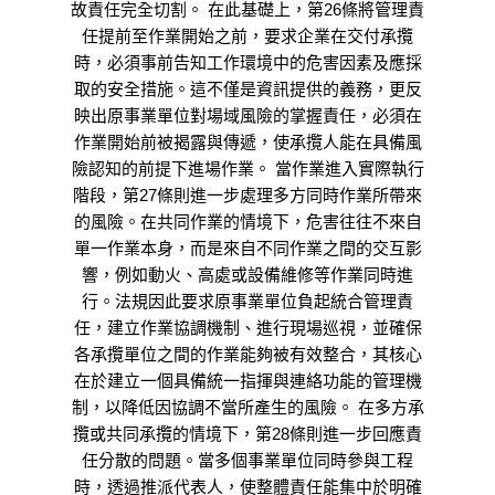
故責任完全切割。 在此基礎上，第26條將管理責
任提前至作業開始之前，要求企業在交付承攬
時，必須事前告知工作環境中的危害因素及應採
取的安全措施。這不僅是資訊提供的義務，更反
映出原事業單位對場域風險的掌握責任，必須在
作業開始前被揭露與傳遞，使承攬人能在具備風
險認知的前提下進場作業。 當作業進入實際執行
階段，第27條則進一步處理多方同時作業所帶來
的風險。在共同作業的情境下，危害往往不來自
單一作業本身，而是來自不同作業之間的交互影
響，例如動火、高處或設備維修等作業同時進
行。法規因此要求原事業單位負起統合管理責
任，建立作業協調機制、進行現場巡視，並確保
各承攬單位之間的作業能夠被有效整合，其核心
在於建立一個具備統一指揮與連絡功能的管理機
制，以降低因協調不當所產生的風險。 在多方承
攬或共同承攬的情境下，第28條則進一步回應責
任分散的問題。當多個事業單位同時參與工程
時，透過推派代表人，使整體責任能集中於明確