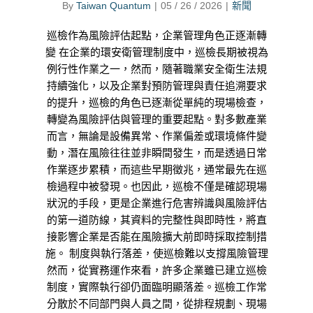
By
Taiwan Quantum
|
05 / 26 / 2026
|
新聞
巡檢作為風險評估起點，企業管理角色正逐漸轉
變 在企業的環安衛管理制度中，巡檢長期被視為
例行性作業之一，然而，隨著職業安全衛生法規
持續強化，以及企業對預防管理與責任追溯要求
的提升，巡檢的角色已逐漸從單純的現場檢查，
轉變為風險評估與管理的重要起點。對多數產業
而言，無論是設備異常、作業偏差或環境條件變
動，潛在風險往往並非瞬間發生，而是透過日常
作業逐步累積，而這些早期徵兆，通常最先在巡
檢過程中被發現。也因此，巡檢不僅是確認現場
狀況的手段，更是企業進行危害辨識與風險評估
的第一道防線，其資料的完整性與即時性，將直
接影響企業是否能在風險擴大前即時採取控制措
施。 制度與執行落差，使巡檢難以支撐風險管理
然而，從實務運作來看，許多企業雖已建立巡檢
制度，實際執行卻仍面臨明顯落差。巡檢工作常
分散於不同部門與人員之間，從排程規劃、現場