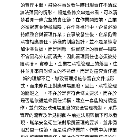
的管理主體，避免在事故發生時出現責任不清或
無法落實的情形。 將這些條文串連來看，可以清
楚看見一條完整的責任鏈：在作業開始前，企業
必須揭露並傳遞風險；在作業進行中，企業必須
持續整合與管理作業；在事故發生後，企業仍需
承擔相應責任。這樣的制度設計，並不是單純增
加企業負擔，而是回應一個實務上的事實—風險
不會因為外包而消失，因此管理責任也必須被持
續承接。 實務上，企業在承攬管理上的落差，往
往並非來自對條文的不熟悉，而是對這套責任邏
輯的理解不足，導致管理措施停留在文件或形
式，而未能真正對應現場風險，因此，承攬管理
的關鍵之一，不在於是否符合條文要求，而在於
是否能依循這條責任架構，建立一套能夠持續運
作，並有效反映現場風險的安全管理機制。 承攬
管理的流程及常見挑戰 在前述法規架構下可以發
現，職業安全衛生法對承攬管理的要求，並非侷
限於單一環節，而是橫跨作業前、作業中與作業