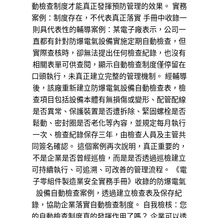
動檢查制度才能真正發揮預防管理的效果。 實務
案例：制度存在，不代表真正落實 手冊中收錄一
則具代表性的輔導案例：某電子廠表示，公司一
直都有針對防爆電氣設備實施定期自動檢查，但
實際查核時，卻無法提出任何檢查紀錄，也沒有
相關表單可供查閱，顯示自動檢查制度僅停留在
口頭執行，未真正建立完整的管理機制。 經輔導
後，該廠重新建立防爆電氣設備自動檢查表，檢
查項目包括設備本體有無損傷或變形、配管配線
是否異常、保護裝置是否遭拆除、緊固螺栓是否
鬆動、密封圈是否老化等內容，並規定每月執行
一次、檢查紀錄保存三年，由檢查人員及主管共
同簽名確認。 這個案例再次說明，真正重要的，
不是企業是否曾經巡檢，而是是否透過巡檢建立
可持續執行、可追溯、可改善的管理流程。 《電
子零組件製造業安全實務手冊》收錄的防爆電氣
設備自動檢查案例，透過建立檢查表及保存紀
錄，協助企業落實自動檢查制度。 自我檢核：您
的自動檢查制度真的發揮作用了嗎？ 企業可以透