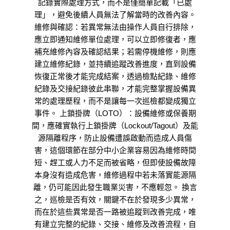
記錄實際處理方式，而不是僅簡單記載「已處
理」，避免後續人員無法了解當時的改善內容。
維修與確認：若異常無法由操作人員自行排除，
應立即通知維修單位處理，可以立即修復者，應
補充維修內容及確認結果；若需停機維修，則應
建立維修紀錄，並持續追蹤改善進度，直到設備
恢復正常後才能完成結案，透過檢點紀錄、維修
紀錄及交接紀錄彼此串聯，才能完整掌握設備異
常的處理歷程，而不是讓每一次巡檢都變成獨立
事件。 上鎖掛牌（LOTO）：設備維修或保養期
間，應確實執行上鎖掛牌（Lockout/Tagout）及能
源隔離程序，防止設備遭誤啟動而造成人員傷
害，這個環節在部分中小企業容易因為維修時間
短、趕工或人力不足而被省略，但即使設備故障
本身沒有造成危害，維修過程中若未落實能源隔
離，仍可能因此發生職業災害，不應輕忽。 換言
之，巡檢是否有效，關鍵不在於發現多少異常，
而在於這些異常是否一路被追蹤到改善完成，唯
有建立完整的紀錄、交接、維修及改善流程，自