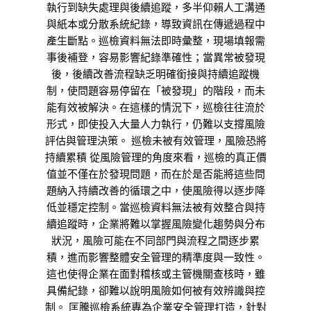
執行到缺失處理與後續追蹤，多半仰賴人工溝通
與紙本或分散系統紀錄，導致資訊在傳遞過程中
產生斷點。巡檢資料無法即時彙整，現場填報需
事後補登，容易影響紀錄準確性；當異常被發現
後，後續改善流程缺乏明確銜接與持續追蹤機
制，使問題容易停留在「被發現」的階段，而未
能有效被解決。在這樣的情況下，巡檢往往流於
形式，即使投入大量人力執行，仍難以支撐風險
評估與管理決策。 巡檢未被有效管理，風險恐將
持續累積 從風險管理的角度來看，巡檢的真正價
值並不僅在於發現問題，而在於是否能將這些問
題納入持續改善的循環之中，使風險得以逐步降
低並穩定控制。當巡檢資料無法被有效整合與持
續追蹤時，企業將難以掌握風險變化趨勢與分布
狀況，風險可能在不同部門與流程之間逐步累
積，進而影響整體安全管理的精準度與一致性。
這也使得企業在面對稽核或主管機關查核時，雖
具備紀錄，卻難以說明風險如何被有效辨識與控
制。 匡騰巡檢系統專為企業安全管理打造，針對