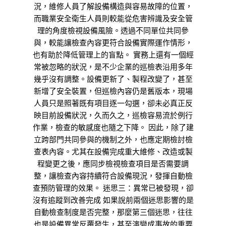
況，維修人員了解設備構造與容易故障的位置，
而職業安全衛生人員則較能從危害辨識及安全管
理的角度檢視設備風險。透過不同單位共同參
與，較能讓檢查內容更符合設備實際運作情形，
也有助於降低管理上的盲點。 實務上還有一個經
常被忽略的狀況，是不少企業的巡檢表沿用多年
幾乎沒有調整。設備更新了、製程改變了，甚至
新增了安全裝置，但巡檢內容仍是舊版本，現場
人員只是照著既有項目逐一勾選，卻未必真正反
映目前設備狀況，久而久之，巡檢容易流於例行
作業，檢查的敏感度也隨之下降。 因此，除了建
立跨部門共同參與的機制之外，也應定期檢討檢
查表內容。尤其在設備完成重大維修、改造或製
程變更之後，應同步檢視檢查項目是否需要調
整，讓檢查內容持續符合設備現況，發揮自動檢
查預防管理的效果。 迷思三：異常已被發現，卻
沒有追蹤到改善完成 如果說前兩個迷思影響的是
自動檢查制度是否完整，那麼第三個迷思，往往
也是設備異常反覆發生，甚至演變成事故的重要