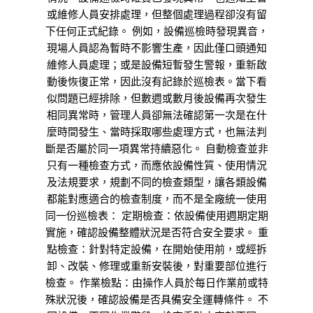
或維修人員安排處理，但整個處理過程卻沒有留
下任何正式紀錄。 例如，設備巡檢時發現異音，
現場人員認為暫時不影響生產，因此僅口頭通知
維修人員處理；或是設備短暫發生警報，重新啟
動後恢復正常，因此沒有記錄於巡檢表。當下看
似問題已經排除，但數週或數月後設備再次發生
相同異常時，管理人員卻無法確認第一次是在什
麼時間發生、當時採取哪些處理方式，也無法判
斷是否屬於同一項異常持續惡化。 自動檢查並非
只有一種檢查方式，而應依設備性質、使用情況
及法規要求，規劃不同的檢查類型，讓各類設備
都能對應適合的檢查制度，而不是全廠統一使用
同一份巡檢表： 定期檢查：依設備使用週期定期
實施，確認設備整體狀況是否符合安全要求。 重
點檢查：針對特定設備，在開始使用前，或經拆
卸、改裝、修理或重新安裝後，對重要部位進行
檢查。 作業檢點：由操作人員於每日作業前或特
殊狀況後，確認設備是否具備安全運轉條件。 不