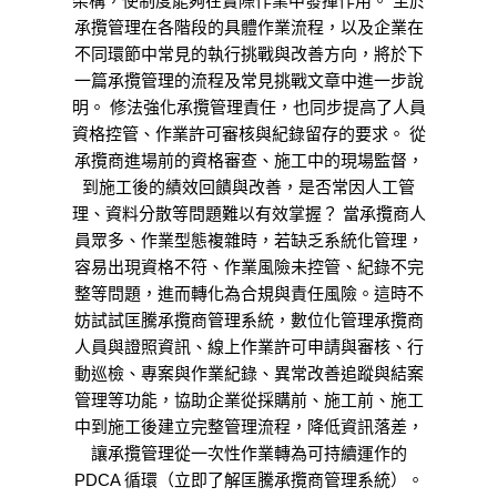
架構，使制度能夠在實際作業中發揮作用。 至於
承攬管理在各階段的具體作業流程，以及企業在
不同環節中常見的執行挑戰與改善方向，將於下
一篇承攬管理的流程及常見挑戰文章中進一步說
明。 修法強化承攬管理責任，也同步提高了人員
資格控管、作業許可審核與紀錄留存的要求。 從
承攬商進場前的資格審查、施工中的現場監督，
到施工後的績效回饋與改善，是否常因人工管
理、資料分散等問題難以有效掌握？ 當承攬商人
員眾多、作業型態複雜時，若缺乏系統化管理，
容易出現資格不符、作業風險未控管、紀錄不完
整等問題，進而轉化為合規與責任風險。這時不
妨試試匡騰承攬商管理系統，數位化管理承攬商
人員與證照資訊、線上作業許可申請與審核、行
動巡檢、專案與作業紀錄、異常改善追蹤與結案
管理等功能，協助企業從採購前、施工前、施工
中到施工後建立完整管理流程，降低資訊落差，
讓承攬管理從一次性作業轉為可持續運作的
PDCA 循環（立即了解匡騰承攬商管理系統）。