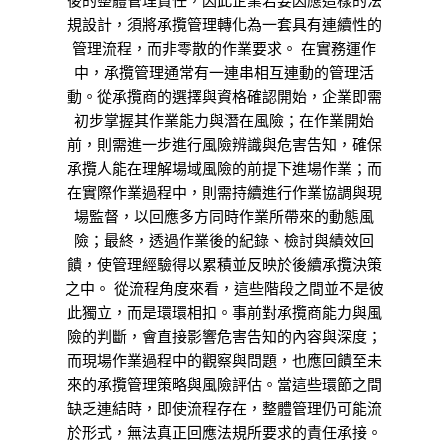
後的整體管理責任，因此企業若要因應這樣的法
規設計，須將承攬管理轉化為一套具有連續性的
管理流程，而非零散的作業要求。 在實務運作
中，承攬管理通常有一連串相互連動的管理活
動。從承攬商的選擇與資格確認開始，企業即需
初步掌握其作業能力與潛在風險；在作業開始
前，則需進一步進行風險辨識與危害告知，確保
承攬人能在理解場域風險的前提下進場作業；而
在實際作業過程中，則需持續進行作業協調與現
場監督，以回應多方同時作業所帶來的動態風
險；最終，透過作業後的紀錄、檢討與績效回
饋，使管理經驗得以累積並反映於後續承攬決策
之中。 從流程角度來看，這些階段之間並不是彼
此獨立，而是環環相扣。事前對承攬商能力與風
險的判斷，會直接影響危害告知的內容與深度；
而現場作業過程中的觀察與問題，也應回饋至未
來的承攬管理策略與風險評估。當這些環節之間
缺乏連結時，即使流程存在，整體管理仍可能流
於形式，無法真正回應法規所要求的責任承接。