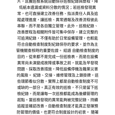
片，匡騰巡檢系統自動保存巡檢紀錄與歷程，降
低紙本遺漏或資料分散的情況；若巡檢發現異
常，也可直接建立改善任務、指派責任人員及追
蹤處理進度，讓巡檢、異常通報及改善流程彼此
串聯，而不是各自獨立管理。此外，巡檢紀錄、
改善歷程及相關附件皆可集中保存，建立完整的
可追溯紀錄，不僅有助於日常設備管理，也較能
符合自動檢查制度對紀錄保存的要求，並作為主
管機關查核時的重要佐證。 結語 自動檢查制度的
目的，從來都不是完成一份巡檢表，而是在設備
異常尚未演變成故障或事故之前，就能及早發現
問題、採取改善措施，降低設備停機及職業災害
的風險。 紀錄、交接、維修管理及上鎖掛牌，這
些環節看似分散，實際上都是自動檢查制度不可
或缺的一部分。真正有效的巡檢，不只是留下巡
檢紀錄，而是讓每一次巡檢都能成為後續管理的
起點。當巡檢發現的異常能夠被完整記錄、持續
追蹤並確認改善，自動檢查制度才能真正發揮預
防管理的價值，也更符合制度設計的初衷。 隨著