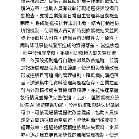
騰巡檢系統）提供完整且貼近現場作業的數位化
解決方案，協助人員有效執行現場巡檢與設備自
動檢查，支援企業落實日常自主管理與自動檢查
制度。 系統從巡檢排程規劃出發，結合行動巡檢
填報機制，使現場人員可即時記錄巡檢結果並同
步上傳照片與附件，確保資料即時性與一致性，
同時降低事後補登所造成的資訊落差。 當巡檢過
程中發現異常時，系統可即時轉入缺失管理流
程，依預設規則進行自動指派與改善追蹤，並清
楚記錄處理歷程與責任歸屬，使巡檢與後續改善
形成連續且可追溯的管理機制，降低橫向溝通落
差。透過集中化資料管理與歷程留存，企業在面
對內外部稽核或主管機關查核時，亦能快速掌握
執行情況並提供完整佐證。 此外，匡騰巡檢系統
具備 AI 智能輔助功能，於巡檢填報與缺失紀錄過
程中，可依現場情境提供改善建議，協助人員快
速針對問題採取適當處置，降低判斷門檻並提升
處理效率。透過持續累積巡檢與缺失資料，企業
亦可逐步建立更具系統性的風險管理機制，使巡