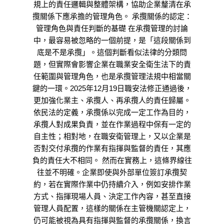
規上的責任邏輯與整體架構，協助企業釐清在承
攬關係下應承擔的管理角色。 承攬關係的認定：
管理角色與責任判斷的基礎 在承攬管理的討論
中，最容易被忽略的一個前提，是「這段關係到
底是不是承攬」。這個判斷看似法律的分類問
題，但實際會影響企業在職業安全衛生法下的責
任範圍與管理角色，也是承攬管理法規中相當關
鍵的一環。2025年12月19日職安法修正通過後，
更加強化業主、承攬人、再承攬人的責任歸屬。
依民法的定義，承攬係以完成一定工作為目的，
承攬人對成果負責，並在作業過程中保有一定的
自主性；相對地，在職安衛管理上，又以企業是
否對交付承攬的作業有指揮與監督的責任，其應
負的責任大不相同。 然而在實務上，這條界線往
往並不明確。企業即使與外部單位簽訂承攬契
約，若在實際作業中仍持續介入，例如安排作業
方式、指揮現場人員、決定工作內容，甚至直接
管理人員配置，這樣的關係在主管機關認定上，
仍可能被視為具有指揮與監督的承攬關係，換言