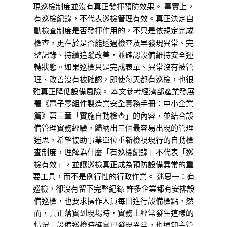
現巡檢制度並沒有真正發揮預防效果。 事實上，
有巡檢紀錄，不代表巡檢管理有效。真正決定自
動檢查制度是否發揮作用的，不只是依規定完成
檢查，更在於是否能透過檢查及早發現異常、完
整記錄、持續追蹤改善，並確認設備維持安全運
轉狀態。如果巡檢只是完成表單、異常沒有被管
理、改善沒有被確認，即使每天都有巡檢，也很
難真正降低設備風險。 本文參考經濟部產業發展
署《電子零組件製造業安全實務手冊：中小企業
篇》第三章「實施自動檢查」的內容，並結合設
備管理實務經驗，歸納出三個最容易出現的管理
迷思，希望協助事業單位重新檢視現行的自動檢
查制度，理解為什麼「有巡檢紀錄」不代表「巡
檢有效」，並讓巡檢真正成為預防設備異常的重
要工具，而不是例行性的行政作業。 迷思一：有
巡檢，卻沒有留下完整紀錄 許多企業都有安排設
備巡檢，也要求操作人員每日進行設備檢點，然
而，真正落實到現場時，實務上經常發生這樣的
情況－設備巡檢時確實已發現異常，也通知主管