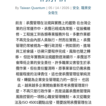
By
Taiwan Quantum
|
05 / 14 / 2026
|
安全
,
職業安
全衛生
前言：承攬管理在法規與實務上的趨勢 在台灣企
業的日常運作中，承攬已經成為常態，從設備維
修、工程施工到各類專業服務外包，多數作業都
不再完全由內部人員執行。然而在實務上，承攬
管理仍常被視為一種行政流程，例如簽約、進場
與工前會議，彷彿只要程序完成，風險也隨之轉
移。 但近年實務與法規趨勢逐漸顯示，承攬並不
會降低企業的安全責任，許多職業災害發生於承
攬作業，但在責任釐清時，原事業單位仍需承擔
相當程度的法律責任，這也使承攬管理從單純流
程，轉變為企業安全管理能力的一部分。 也因
此，越來越多企業開始重新思考承攬管理是什
麼，不再只是行政作業，而是涵蓋承攬商管理與
風險控管的一項核心職安管理機制。本文從職安
法及ISO 45001觀點出發，簡要說明承攬管理在法