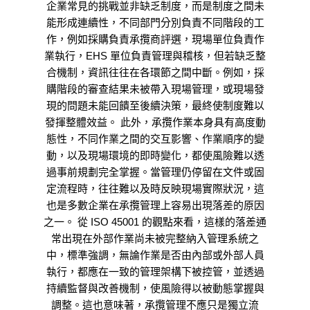
企業常見的挑戰並非缺乏制度，而是制度之間未
能形成連續性，不同部門分別負責不同階段的工
作，例如採購負責承攬商評選，現場單位負責作
業執行，EHS 單位負責管理與稽核，但若缺乏整
合機制，資訊往往在各環節之間中斷。例如，採
購階段的審查結果未被帶入現場管理，或現場發
現的問題未能回饋至後續決策，最終使制度難以
發揮整體效益。 此外，承攬作業本身具有高度動
態性，不同作業之間的交互影響、作業順序的變
動，以及現場環境的即時變化，都使風險難以透
過事前規劃完全掌握。當管理仍停留在文件或固
定流程時，往往難以及時反映現場實際狀況，這
也是多數企業在承攬管理上容易出現落差的原因
之一。 從 ISO 45001 的觀點來看，這樣的落差通
常出現在外部作業尚未被完整納入管理系統之
中，標準強調，無論作業是否由內部或外部人員
執行，都應在一致的管理架構下被控管，並透過
持續監督與改善機制，使風險得以被動態掌握與
調整。這也意味著，承攬管理不應只是獨立流