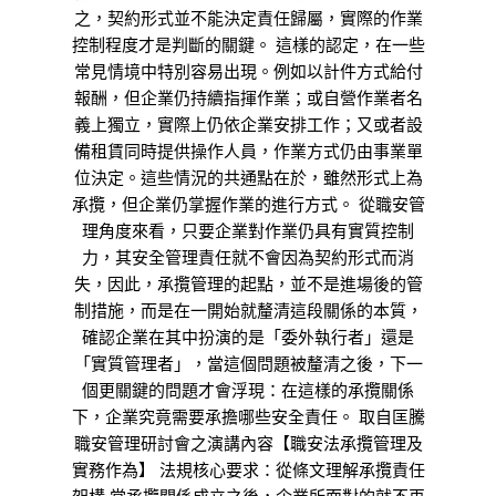
之，契約形式並不能決定責任歸屬，實際的作業
控制程度才是判斷的關鍵。 這樣的認定，在一些
常見情境中特別容易出現。例如以計件方式給付
報酬，但企業仍持續指揮作業；或自營作業者名
義上獨立，實際上仍依企業安排工作；又或者設
備租賃同時提供操作人員，作業方式仍由事業單
位決定。這些情況的共通點在於，雖然形式上為
承攬，但企業仍掌握作業的進行方式。 從職安管
理角度來看，只要企業對作業仍具有實質控制
力，其安全管理責任就不會因為契約形式而消
失，因此，承攬管理的起點，並不是進場後的管
制措施，而是在一開始就釐清這段關係的本質，
確認企業在其中扮演的是「委外執行者」還是
「實質管理者」，當這個問題被釐清之後，下一
個更關鍵的問題才會浮現：在這樣的承攬關係
下，企業究竟需要承擔哪些安全責任。 取自匡騰
職安管理研討會之演講內容【職安法承攬管理及
實務作為】 法規核心要求：從條文理解承攬責任