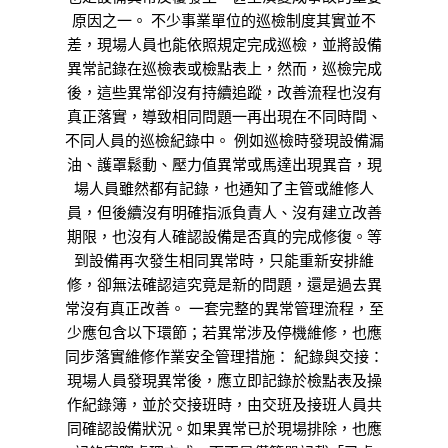
原因之一。 不少事業單位的巡檢制度其實並不
差，現場人員也能依照規定完成巡檢，並將設備
異常記錄在巡檢表或檢點表上，然而，巡檢完成
後，這些異常卻沒有持續追蹤，改善流程也沒有
真正落實，導致相同問題一再出現在不同時間、
不同人員的巡檢紀錄中。 例如巡檢時發現設備漏
油、護罩鬆動、壓力值異常或馬達出現異音，現
場人員雖然都有記錄，也通知了主管或維修人
員，但後續沒有明確指派負責人、沒有建立改善
期限，也沒有人確認設備是否真的完成修復。等
到設備再次發生相同異常時，只能重新安排維
修，卻無法確認這究竟是新的問題，還是過去異
常沒有真正改善。 一套完整的異常管理流程，至
少應包含以下環節；若異常涉及停機維修，也應
同步落實維修作業安全管理措施： 紀錄與交接：
現場人員發現異常後，應立即記錄於檢點表及操
作紀錄簿，並於交接班時，由交班及接班人員共
同確認設備狀況。如果異常已於現場排除，也應