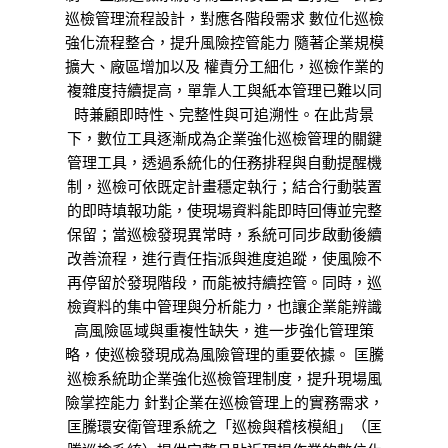
巡檢管理流程設計，對應各階段需求 數位化巡檢
強化流程整合，提升風險控管能力 隨著企業規模
擴大、廠區增加以及 權責分工細化，巡檢作業的
複雜度持續提高，單靠人工與紙本管理已難以同
時兼顧即時性、完整性與可追溯性。在此背景
下，數位工具逐漸成為企業強化巡檢管理的關鍵
管理工具，透過系統化的任務排程與自動提醒機
制，巡檢可依既定計畫穩定執行；結合行動裝置
的即時填報功能，使現場資料能即時回傳並完整
保留；當巡檢發現異常時，系統可同步啟動後續
改善流程，進行責任指派與進度追蹤，使風險不
再停留於發現階段，而能被持續控管。同時，巡
檢資料的集中管理與分析能力，也讓企業能辨識
高風險區域與重複性缺失，進一步強化管理策
略，使巡檢發現成為風險管理的重要依據。 匡騰
巡檢系統助企業強化巡檢管理制度，提升現場風
險掌控能力 針對企業在巡檢管理上的實務需求，
匡騰環安衛管理系統之「巡檢與稽核模組」（匡