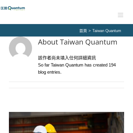
Skip
to
content
首頁
>
Taiwan Quantum
About
Taiwan Quantum
該作者尚未填入任何詳細資訊
So far Taiwan Quantum has created 194
blog entries.