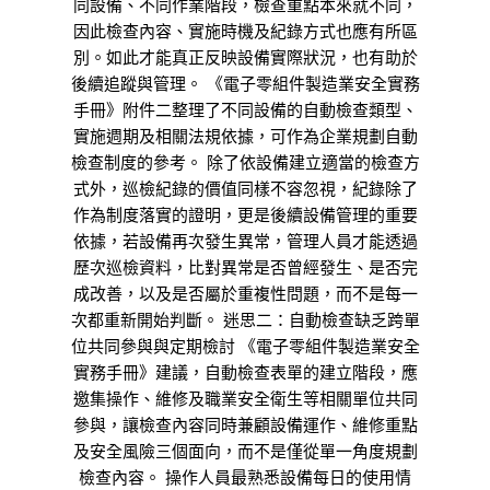
同設備、不同作業階段，檢查重點本來就不同，
因此檢查內容、實施時機及紀錄方式也應有所區
別。如此才能真正反映設備實際狀況，也有助於
後續追蹤與管理。 《電子零組件製造業安全實務
手冊》附件二整理了不同設備的自動檢查類型、
實施週期及相關法規依據，可作為企業規劃自動
檢查制度的參考。 除了依設備建立適當的檢查方
式外，巡檢紀錄的價值同樣不容忽視，紀錄除了
作為制度落實的證明，更是後續設備管理的重要
依據，若設備再次發生異常，管理人員才能透過
歷次巡檢資料，比對異常是否曾經發生、是否完
成改善，以及是否屬於重複性問題，而不是每一
次都重新開始判斷。 迷思二：自動檢查缺乏跨單
位共同參與與定期檢討 《電子零組件製造業安全
實務手冊》建議，自動檢查表單的建立階段，應
邀集操作、維修及職業安全衛生等相關單位共同
參與，讓檢查內容同時兼顧設備運作、維修重點
及安全風險三個面向，而不是僅從單一角度規劃
檢查內容。 操作人員最熟悉設備每日的使用情