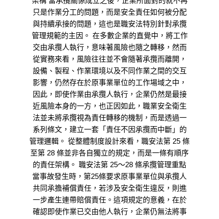
架構 當承攬關係成立之後，企業所面對的就不再
只是作業分工的問題，而是安全責任如何被分配
與持續承接的問題，這也是職安法特別針對承攬
管理規範的主因。 在多數企業的直覺中，將工作
交由承攬人執行，意味著風險也隨之轉移，然而
從實務來看，風險往往並不會隨著承攬而離開，
設備、製程、作業環境以及不同作業之間的交互
影響，仍然存在於原事業單位的工作場域之中，
因此，即使作業由承攬人執行，企業仍然是最接
近風險本身的一方，也正因如此，職業安全衛生
法並未將承攬視為責任轉移的機制，而是透過一
系列條文，建立一套「責任不因承攬而中斷」的
管理邏輯。 從整體制度設計來看，職安法第 25 條
至第 28 條並非各自獨立的規定，而是一條有順序
的責任架構。 職安法第 25～28 條承攬管理重點
當事故發生時，第25條要求原事業單位與承攬人
共同承擔補償責任，若涉及安全衛生違反，則進
一步產生連帶賠償責任。這項規定的意義，在於
確認即使作業已交由他人執行，企業仍無法將事