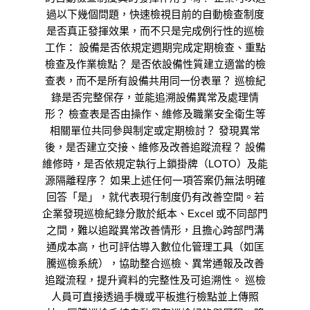
過以下幾個問題，快速檢視目前的自動檢查制度
是否真正發揮效果，而不只是完成例行性的巡檢
工作： 設備是否依規定週期完成定期檢查、重點
檢查及作業檢點？ 是否依設備性質建立適當的檢
查表，而不是所有設備共用同一份表單？ 巡檢紀
錄是否完整保存，並能追溯設備異常及處理情
形？ 檢查表是否由操作、維修及職業安全衛生等
相關單位共同參與制定或定期檢討？ 發現異常
後，是否建立交接、維修及改善追蹤流程？ 設備
維修時，是否依規定執行上鎖掛牌（LOTO）及能
源隔離程序？ 如果上述任何一項答案仍無法明確
回答「是」，就代表現行制度仍有改善空間。若
企業發現巡檢紀錄分散於紙本、Excel 或不同部門
之間，難以追蹤異常改善情形，且擔心跨部門溝
通成本高，也可評估導入數位化管理工具（如匡
騰巡檢系統），協助整合巡檢、異常通報及改善
追蹤流程，提升資料的完整性及可追溯性。 巡檢
人員可直接透過手機或平板進行檢點並上傳照