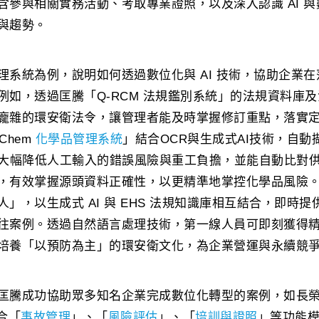
含參與相關實務活動、考取專業證照，以及深入認識 AI 
與趨勢。
理系統為例，說明如何透過數位化與 AI 技術，協助企業
例如，透過匡騰「Q-RCM 法規鑑別系統」的法規資料庫
龐雜的環安衛法令，讓管理者能及時掌握修訂重點，落實
Chem
化學品管理系統
」結合OCR與生成式AI技術，自動
大幅降低人工輸入的錯誤風險與重工負擔，並能自動比對供
，有效掌握源頭資料正確性，以更精準地掌控化學品風險
」，以生成式 AI 與 EHS 法規知識庫相互結合，即時
往案例。透過自然語言處理技術，第一線人員可即刻獲得
培養「以預防為主」的環安衛文化，為企業營運與永續競
匡騰成功協助眾多知名企業完成數位化轉型的案例，如長榮
整合「
事故管理
」、「
風險評估
」、「
培訓與證照
」等功能