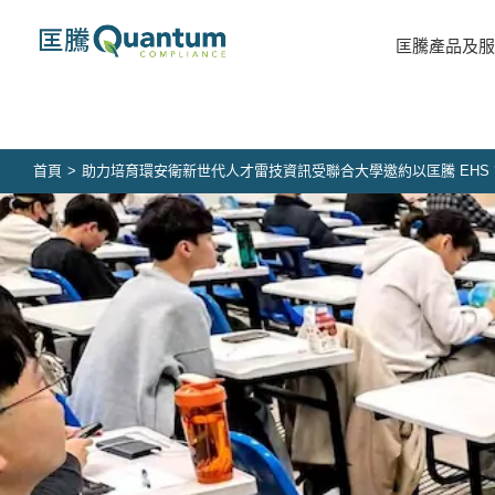
Skip
to
匡騰產品及服
content
首頁
>
助力培育環安衛新世代人才雷技資訊受聯合大學邀約以匡騰 EHS 管