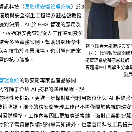
資訊科技（
匡騰環安衛管理系統
）於3
學環境與安全衛生工程學系莊桂鶴教授
到決策：AI 於 EHS 管理的應用及
講座。透過環安衛管理從人工作業到數位
結合多項實務案例，幫助研究所學生
國立聯合大學環境與安
與AI技術於產業現場，也引導他們掌
（左）代表致贈感謝狀
需的核心職能。
衛管理系統薛子威技師（右
專題講座中與學生分享環
發
管理系統
的環安衛專家暨產品顧問—
容除了介紹 AI 技術的演進歷程、說
的特性及挑戰，更進一步探討如何利用數位化與 AI 系統
。薛技師強調，現今的環安衛管理工作已不再僅限於傳統的環
法規與國際標準，工作內容因此更加廣泛複雜。面對企業對智
才除了需具備跨領域的專業知識外，也要善用科技工具提