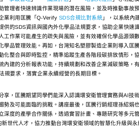
助管理者快速辨識作業現場的潛在風險，並及時推動事故
利用匡騰「Q-Verify
SDS合規比對系統
」，以系統內
提供的SDS資訊與國內外化學品法規要求，協助企業快速
人工作業可能產生的疏失與風險，並有效確保化學品源頭
學品管理效能。再如，台灣知名塑膠製造企業則導入匡騰「Q
動化整合與即時監控，精準追蹤生產各階段碳排放情形，
統內建的分析報表功能，持續規劃和改善企業減碳策略，
境法規要求，落實企業永續經營的長期目標。
分享，匡騰期望同學們能深入認識環安衛管理實務與AI技
趨勢及可能面臨的挑戰。講座最後，匡騰行銷經理孫紹娟
立深度的產學合作關係，透過實習計畫、專題研究等多元
能力的新世代人才，協力推動台灣環安衛領域的智慧化升級與永