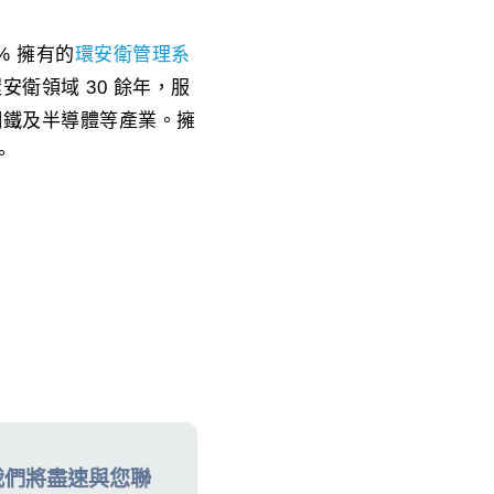
0% 擁有的
環安衛管理系
衛領域 30 餘年，服
鋼鐵及半導體等產業。擁
。
我們將盡速與您聯