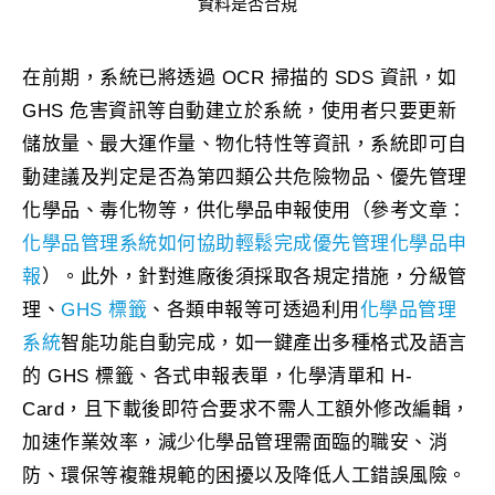
資料是否合規
在前期，系統已將透過 OCR 掃描的 SDS 資訊，如
GHS 危害資訊等自動建立於系統，使用者只要更新
儲放量、最大運作量、物化特性等資訊，系統即可自
動建議及判定是否為第四類公共危險物品、優先管理
化學品、毒化物等，供化學品申報使用（參考文章：
化學品管理系統如何協助輕鬆完成優先管理化學品申
報
）。此外，針對進廠後須採取各規定措施，分級管
理、
GHS 標籤
、各類申報等可透過利用
化學品管理
系統
智能功能自動完成，如一鍵產出多種格式及語言
的 GHS 標籤、各式申報表單，化學清單和 H-
Card，且下載後即符合要求不需人工額外修改編輯，
加速作業效率，減少化學品管理需面臨的職安、消
防、環保等複雜規範的困擾以及降低人工錯誤風險。