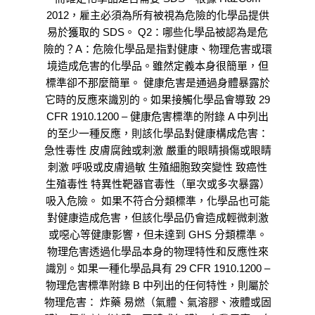
2012，雇主必須為所有被視為危險的化學品提供
易於獲取的 SDS。 Q2：哪些化學品被認為是危
險的？A：危險化學品是指對健康、物理危害或環
境造成危害的化學品。雖然定義本身很簡單，但
標準卻不那麼簡單。 健康危害是通過身體暴露於
它時的反應來識別的。如果接觸化學品會導致 29
CFR 1910.1200 – 健康危害標準的附錄 A 中列出
的至少一種反應，則該化學品對健康構成危害：
急性毒性 皮膚腐蝕或刺激 嚴重的眼睛損傷或眼睛
刺激 呼吸或皮膚過敏 生殖細胞致突變性 致癌性
生殖毒性 特異性靶器官毒性（單次或多次暴露）
吸入危險。 如果不符合分類標準，化學品也可能
對健康造成危害，但該化學品仍會造成輕微刺激
或噁心等健康影響，但未達到 GHS 分類標準。
物理危害透過化學品本身的物理特性和反應性來
識別。如果一種化學品具有 29 CFR 1910.1200 –
物理危害標準附錄 B 中列出的任何特性，則屬於
物理危害： 炸藥 易燃（氣體、氣溶膠、液體或固