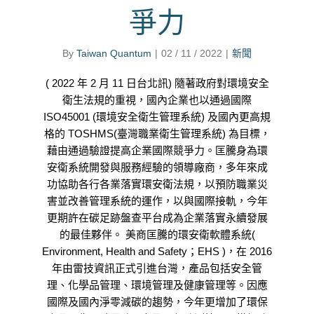
爭力
By
Taiwan Quantum
|
02 / 11 / 2022
|
新聞
( 2022 年 2 月 11 日台北訊) 隨著政府對環境安全
衛生法規的重視，國內企業也以通過國際
ISO45001 (環境安全衛生管理系統) 及國內更高規
格的 TOSHMS(臺灣職業衛生管理系統) 為目標，
藉由通過驗證提高企業國際競爭力。匡騰身為環
安衛系統開發與服務經驗的領導廠商，多年來成
功協助各行各業落實環安衛法規，以預防職業災
害並改善管理系統的運作，以與國際接軌，今年
更期許在碳足跡盤查平台成為企業落實永續發展
的最佳夥伴。 美商匡騰的環安衛軟體系統(
Environment, Health and Safety；EHS )，在 2016
年由雷技資訊正式引進台灣，產品包括安全管
理、化學品管理、環境管理及健康管理等。因應
國際及國內淨零減碳的趨勢，今年更增加了環保