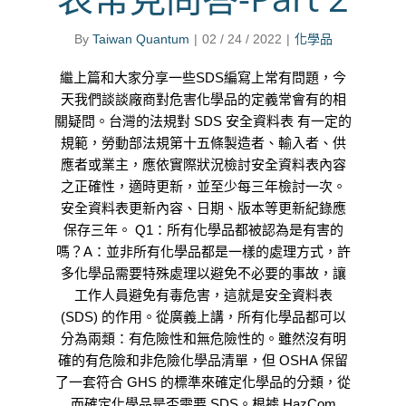
By
Taiwan Quantum
|
02 / 24 / 2022
|
化學品
繼上篇和大家分享一些SDS編寫上常有問題，今
天我們談談廠商對危害化學品的定義常會有的相
關疑問。台灣的法規對 SDS 安全資料表 有一定的
規範，勞動部法規第十五條製造者、輸入者、供
應者或業主，應依實際狀況檢討安全資料表內容
之正確性，適時更新，並至少每三年檢討一次。
安全資料表更新內容、日期、版本等更新紀錄應
保存三年。 Q1：所有化學品都被認為是有害的
嗎？A：並非所有化學品都是一樣的處理方式，許
多化學品需要特殊處理以避免不必要的事故，讓
工作人員避免有毒危害，這就是安全資料表
(SDS) 的作用。從廣義上講，所有化學品都可以
分為兩類：有危險性和無危險性的。雖然沒有明
確的有危險和非危險化學品清單，但 OSHA 保留
了一套符合 GHS 的標準來確定化學品的分類，從
而確定化學品是否需要 SDS。根據 HazCom