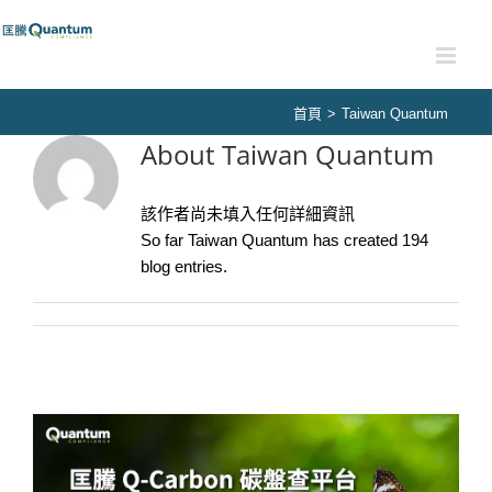
Skip
to
content
首頁
>
Taiwan Quantum
About
Taiwan Quantum
該作者尚未填入任何詳細資訊
So far Taiwan Quantum has created 194
blog entries.