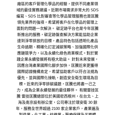
廠區的客戶管理化學品的經驗，提供不同產業領
域的最佳實務建議。近期市場需求非常大的 SDS
編寫、SDS 比對審查等化學品管理服務也是匡騰
領先業界的強項，希望將客戶在化學品的管理上
面對的問題一次解決。 碳足跡平台也是今年匡騰
新推出的服務，碳足跡盤查解決方案能協助企業
達到淨零排放的目標，產品特色包括透明化產品
生命過期、精確化訂定減碳策略、加強國際化供
應鏈競爭力，以及永續化綠色商業模式。對於實
踐企業永續發展將有極大助益。 針對未來發展，
因應台灣產業國際化腳步加快，匡騰近來更獲得
國際認證機構肯定，希望協助客戶以符合法規為
優先，並與國際化接軌，創造安全衛生環境為目
標。近來的淨零排碳議題，匡騰也將盡一己之
力，成為企業永續發展的最佳夥伴。 有關雷技匡
騰 雷技匡騰總部位於美國密西根州，在台北、上
海及南京設有辦公室，公司專注於環安衛 30 餘
年，服務全世界超過 2100 家企業客戶，產業遍及
製造業、化工業、紡織業、醫療保健及半導體