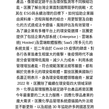
產品，像是碳足跡平台及環保監測等不同模組功
能。匡騰了解台灣企業面對國際競爭的挑戰，尤
其在 ESG與永續治理的目標下，如何協助企業藉
由資料庫、流程與報表的組合，用更智慧及自動
化的方式達成法令遵循、風險評估及有效管理。
為了讓企業有多種平台上的環安衛選擇，匡騰更
提供了包括企業內部系統 ( Enterprise )、雲端系
統( Hosted )及雲端軟體服務( SaaS )等多元化的
系統支援。 近二年由於 Covid-19 疫情的肆虐，對
各行各業皆產生相當大的衝擊，後疫情時代不論
是分倉管理降低風險，減少人力成本，利用系統
管理增加產能，符合規範落實法規等層面，都有
賴於完善多元的環安衛軟體。雷技匡騰美國執行
長蕭正明表示，身為環安衛軟體領導廠商，展望
2022 年，匡騰除了繼續在環安衛四大領域深耕
外，化學品管理服務及碳足跡平台產品將是匡騰
今年最重要的二大主力服務。 因應化學品產業的
龐大需求，匡騰化學品管理系統遵循國內外法規
並不斷更新，以及超過 30 年協助許多跨國甚至跨