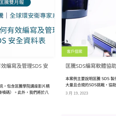
客戶個案
有效編寫及管理SDS 安
匡騰SDS編寫軟體協
本案例主要說明匡騰 SDS
大量且合規的SDS挑戰，協
資訊，包含匡騰學院講座影片精
人工不熟悉各國語言、法規
金泰噴碼）。此外，我們將於八
3 月 19, 2023
戶信賴、順利開拓國際市場
化學品面臨之 SDS 及危害運
線上展示會，歡迎大家踴躍參