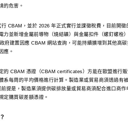
境的危害。
0 月試行 CBAM，並於 2026 年正式實行並課徵稅費，目前
電力並新增金屬前導物（燒結礦）與金屬扣件（螺釘螺栓
至政府建置因應 CBAM 網站查詢，可能持續擴增到其他高
因應。
CBAM 憑證（CBAM certificates）方能在歐盟進行
體系每周的平均價格進行計算。製造業或貿易商須透過有
然購買前提是，製造業須提供碳排放量或貿易商須配合進口商
規定購買碳差額憑證。
？