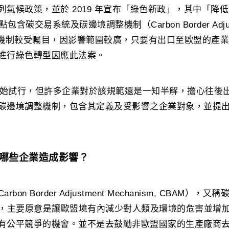
氣候政策，並於 2019 年宣布「綠色新政」，其中「降低 
重點包含碳交易系統及碳邊境調整機制（Carbon Border Adjustm
整機制較受矚目，因影響範圍較廣，只要有出口至歐盟的產
進行綠色轉型因應此法案。
月開始試行，但許多企業對於該規範還是一知半解，擔心往後
碳邊境調整機制，包含其定義及受影響之企業對象，並提
對哪些企業造成影響？
on Border Adjustment Mechanism, CBAM）
er tax），主要原意是讓歐盟境有內減少對人類及環境的危害
有公平競爭的機會。並不是去鼓勵非歐盟國家的生產廠商