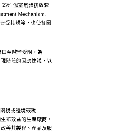
55% 溫室氣體排放套
ent Mechanism,
業皆受其規範，也使各國
出口至歐盟受阻，為
出現階段的因應建議，以
，又稱碳關稅或邊境碳稅
並增加生態效益的生產廠商，
去改善其製程、產品及服