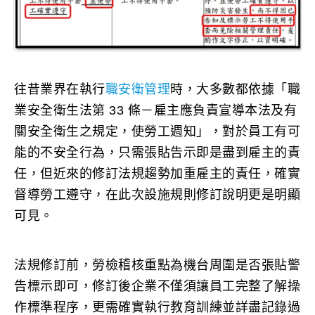
往昔業界在執行
職安衛管理
時，大多數都依據「職
業安全衛生法第 33 條－雇主應負責宣導本法及有
關安全衛生之規定，使勞工週知」，對於員工有可
能的不安全行為，只需張貼告示即是盡到雇主的責
任，但近來的修訂法規趨勢加重雇主的責任，確實
督導勞工遵守，在此次設施規則修訂說明更是明顯
可見。
法規修訂前，勞檢稽核重點為機台周圍是否張貼警
告標示即可，修訂後企業不僅須讓員工完整了解操
作標準程序，更需確實執行教育訓練並詳盡記錄過