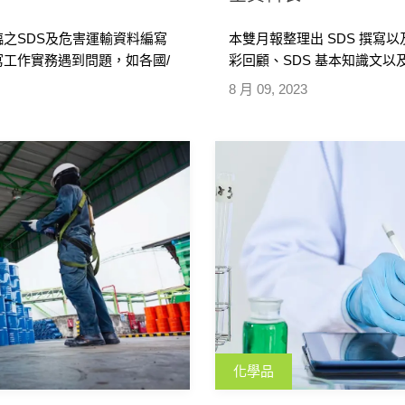
臨之SDS及危害運輸資料編寫
本雙月報整理出 SDS 撰
寫工作實務遇到問題，如各國/
彩回顧、SDS 基本知識文
供匡騰SDS編寫專家的建議，
月及九月舉辦 SDS 免費線
8 月 09, 2023
輸資料編寫挑戰和因應】，以
加。
化學品