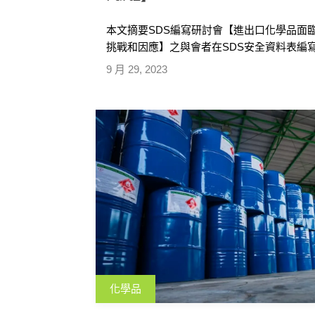
本文摘要SDS編寫研討會【進出口化學品面
挑戰和因應】之與會者在SDS安全資料表編
各地區GHS規範及SDS撰寫之差異等，並提
9 月 29, 2023
供大家參考。
化學品