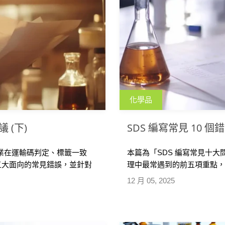
化學品
 (下)
SDS 編寫常見 10 個
企業在運輸碼判定、標籤一致
本篇為「SDS 編寫常見十大
五大面向的常見錯誤，並針對
理中最常遇到的前五項重點，
 SDS 合規缺口，降低查核
式與語言不符要求等。除點
12 月 05, 2025
議，協助企業快速檢視 SD
性。