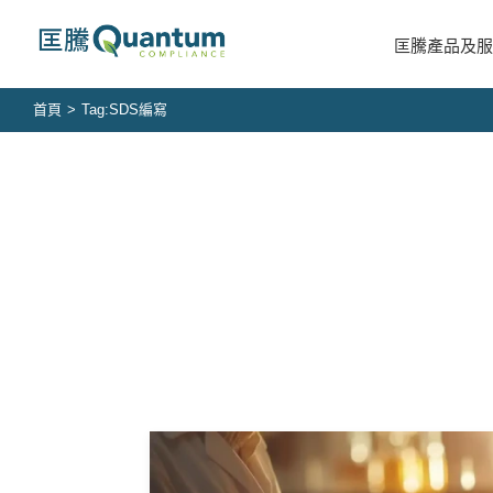
Skip
to
匡騰產品及服
content
首頁
>
Tag:
SDS編寫