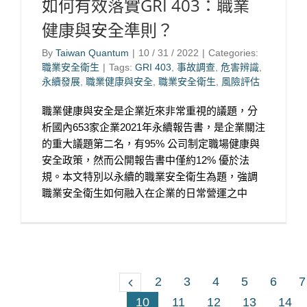
如何有效落實GRI 403：職業
健康與安全準則？
By
Taiwan Quantum
|
10 / 31 / 2022
|
Categories:
職業安全衛生
|
Tags:
GRI 403
,
事故調查
,
危害辨識
,
永續發展
,
職業健康與安全
,
職業安全衛生
,
風險評估
職業健康與安全是企業近來非常重視的議題，分
析國內653家企業2021年永續報告書，是企業關注
的重大議題第二名，有95% 公司制定職場健康與
安全政策，然而公開報告書中僅約12% 優於法
規。本文特別以永續的職業安全衛生為題，強調
職業安全衛生如何融入在企業的日常營運之中
2
3
4
5
6
7
10
11
12
13
14