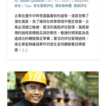
By
Taiwan Quantum
|
02 / 13 / 2018
|
Categories:
安全
|
Tags:
安全風險評估
,
環安衛軟體
,
風險評估
企業在運作中時常面臨著新的威脅，或是忽略了
潛在風險，為了確保在商業環境中穩定發展，企
業必須建立敏捷、靈活的風險評估管理。風險管
理的過程是積極且具防禦性，敏捷的預測能為長
遠成功的轉變做足準備；靈活的評估管理過程，
使企業能夠緩減事件的發生並持續朝著目標邁
進。
[...]