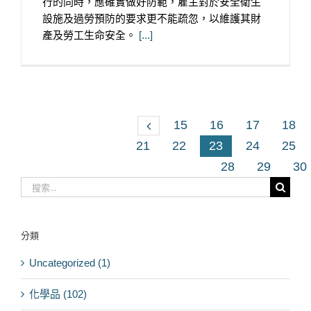
行的同時，應確實做好防範，雇主對於安全衛生
設施及過勞預防的要求更不能疏忽，以維護其財
產及勞工生命安全。
[...]
15
16
17
18
21
22
23
24
25
28
29
30
搜
索
結
果：
分類
Uncategorized (1)
化學品 (102)