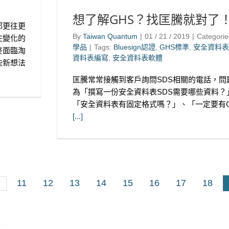
想了解GHS？找匡騰就對了
都更往更
By
Taiwan Quantum
|
01 / 21 / 2019
|
Categorie
在變化的
學品
|
Tags:
Bluesign認證
,
GHS標準
,
安全資料表
終面臨淘
資料表編寫
,
安全資料表軟體
些新想法
匡騰常常接觸到客戶詢問SDS相關的電話，問
為「撰寫一份安全資料表SDS需要哪些資料？
「安全資料表有固定格式嗎？」、「一定要有C
[...]
11
12
13
14
15
16
17
18