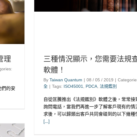
管理
三種情況顯示，您需要法規
軟體！
gories:
By
Taiwan Quantum
|
08 / 05 / 2019
|
Categorie
全
|
Tags:
ISO45001
,
PDCA
,
法規鑑別
他們的安
自從匡騰推出《法規鑑別》軟體之後，常常接
詢問電話，當我們再進一步了解客戶現有的情
求後，可以歸類出客戶共同會碰到的以下幾種
[...]