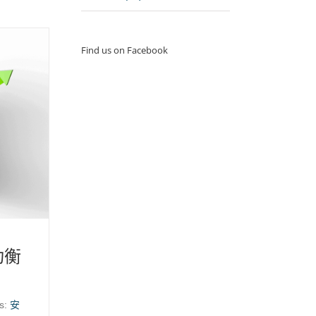
Find us on Facebook
功衡
s:
安