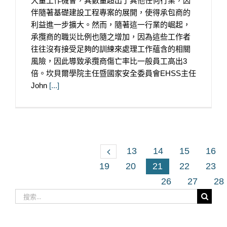
大量工作機會，其數量超出了其他任何行業，因
伴隨著基礎建設工程專案的展開，使得承包商的
利益進一步擴大。然而，隨著這一行業的崛起，
承攬商的職災比例也隨之增加，因為這些工作者
往往沒有接受足夠的訓練來處理工作蘊含的相關
風險，因此導致承攬商傷亡率比一般員工高出3
倍。坎貝爾學院主任暨國家安全委員會EHSS主任
John
[...]
13
14
15
16
19
20
21
22
23
26
27
28
搜
索
結