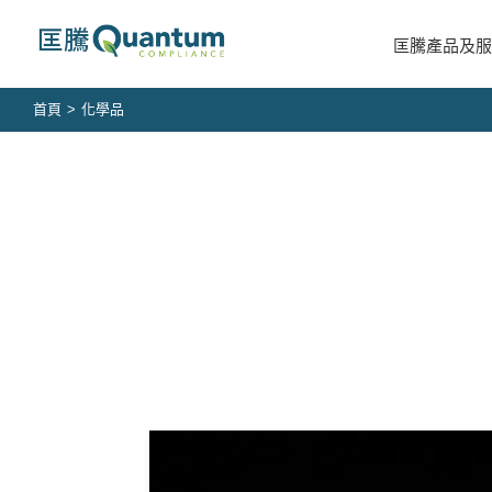
Skip
to
匡騰產品及服
content
首頁
>
化學品